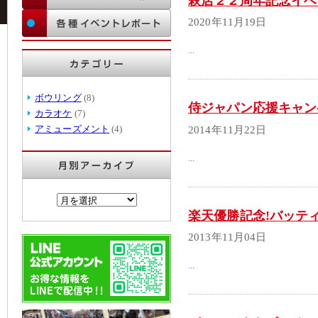
萩店２２周年記念イベ
2020年11月19日
...
ボウリング
(8)
侍ジャパン応援キャン
カラオケ
(7)
アミューズメント
(4)
2014年11月22日
...
楽天優勝記念!バッティ
2013年11月04日
...